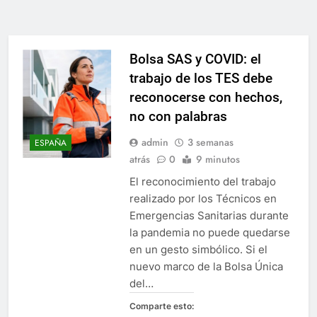
WhatsApp
PLATESA expresa su
solidaridad con el pueblo
venezolano
Bolsa SAS y COVID: el
trabajo de los TES debe
reconocerse con hechos,
no con palabras
admin
3 semanas
ESPAÑA
atrás
0
9 minutos
El reconocimiento del trabajo
realizado por los Técnicos en
Emergencias Sanitarias durante
la pandemia no puede quedarse
en un gesto simbólico. Si el
nuevo marco de la Bolsa Única
del…
Comparte esto: