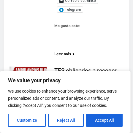
Correo electrónico
Telegram
Me gusta esto:
Leer más
TES obligados a recoger
pacientes en plantas
We value your privacy
hospitalarias: un problema
We use cookies to enhance your browsing experience, serve
laboral, asistencial y de
personalized ads or content, and analyze our traffic. By
seguridad del paciente
clicking "Accept All", you consent to our use of cookies.
ESPAÑA
admin
2 meses
atrás
0
34 minutos
Customize
Reject All
Accept All
Cuando una ambulancia queda