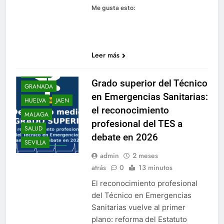
INFORMA
Me gusta esto:
ALMERIA
ANDALUCIA
CADIZ
Leer más
CORDOBA
ESPAÑA
Grado superior del Técnico
GRANADA
en Emergencias Sanitarias:
HUELVA
JAEN
el reconocimiento
MALAGA
profesional del TES a
SALUD
debate en 2026
SEVILLA
admin
2 meses
atrás
0
13 minutos
El reconocimiento profesional
del Técnico en Emergencias
Sanitarias vuelve al primer
plano: reforma del Estatuto