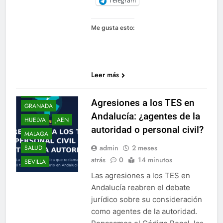
Telegram
.PLATESA
INFORMA
Me gusta esto:
ALMERIA
ANDALUCIA
CADIZ
Leer más
CORDOBA
ESPAÑA
Agresiones a los TES en
GRANADA
Andalucía: ¿agentes de la
HUELVA
JAEN
autoridad o personal civil?
MALAGA
admin
2 meses
SALUD
atrás
0
14 minutos
SEVILLA
Las agresiones a los TES en
Andalucía reabren el debate
jurídico sobre su consideración
como agentes de la autoridad.