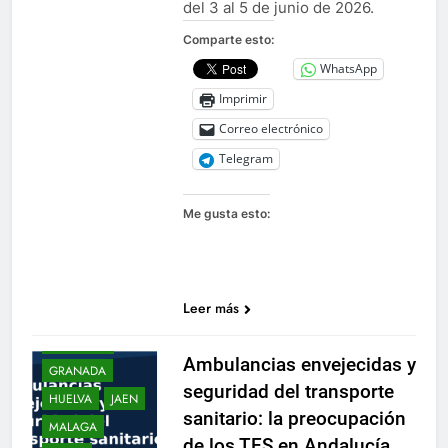
del 3 al 5 de junio de 2026.
Comparte esto:
WhatsApp
Imprimir
Correo electrónico
Telegram
.PLATESA
Me gusta esto:
INFORMA
ALMERIA
ANDALUCIA
Leer más
CADIZ
CORDOBA
Ambulancias envejecidas y
GRANADA
seguridad del transporte
HUELVA
JAEN
sanitario: la preocupación
MALAGA
de los TES en Andalucía