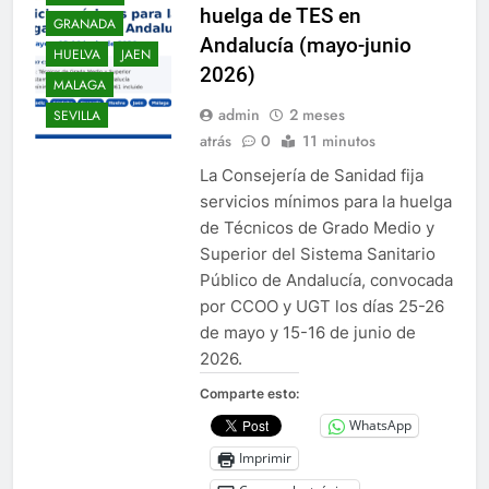
huelga de TES en
GRANADA
Andalucía (mayo-junio
HUELVA
JAEN
2026)
MALAGA
admin
2 meses
SEVILLA
atrás
0
11 minutos
La Consejería de Sanidad fija
servicios mínimos para la huelga
de Técnicos de Grado Medio y
Superior del Sistema Sanitario
Público de Andalucía, convocada
por CCOO y UGT los días 25-26
de mayo y 15-16 de junio de
2026.
Comparte esto:
WhatsApp
Imprimir