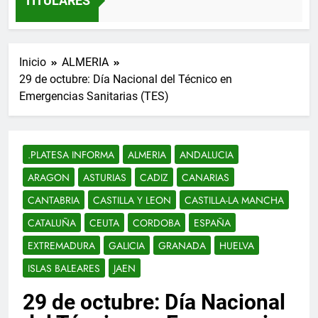
TITULARES
Inicio
ALMERIA
29 de octubre: Día Nacional del Técnico en
Emergencias Sanitarias (TES)
.PLATESA INFORMA
ALMERIA
ANDALUCIA
ARAGON
ASTURIAS
CADIZ
CANARIAS
CANTABRIA
CASTILLA Y LEON
CASTILLA-LA MANCHA
CATALUÑA
CEUTA
CORDOBA
ESPAÑA
EXTREMADURA
GALICIA
GRANADA
HUELVA
ISLAS BALEARES
JAEN
29 de octubre: Día Nacional