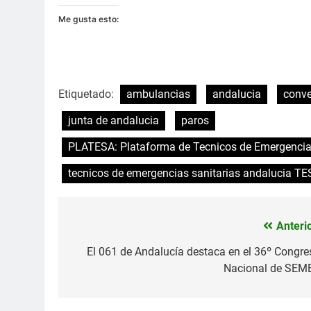
Me gusta esto:
Etiquetado:
ambulancias
andalucia
conve
junta de andalucia
paros
PLATESA: Plataforma de Tecnicos de Emergencias
tecnicos de emergencias sanitarias andalucia TE
Anterio
Navegación
de
El 061 de Andalucía destaca en el 36º Congre
Nacional de SEM
entradas