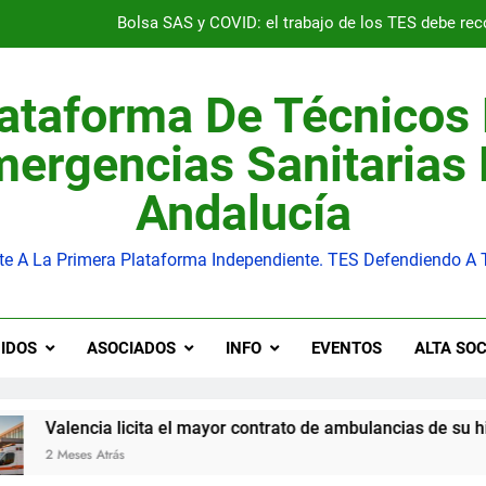
Bolsa SAS y COVID: el trabajo de los TES debe re
Los Técnicos en Emergencias Sanitarias, presentes en Venezuela: 
ataforma De Técnicos
Valencia licita el mayor contrato de ambulancias de su historia: 
ergencias Sanitarias
s ambulancias de Baleares se plantan: ocho años sin adaptar con
Andalucía
Bolsa SAS y COVID: el trabajo de los TES debe re
te A La Primera Plataforma Independiente. TES Defendiendo A 
Los Técnicos en Emergencias Sanitarias, presentes en Venezuela: 
Valencia licita el mayor contrato de ambulancias de su historia: 
IDOS
ASOCIADOS
INFO
EVENTOS
ALTA SOC
s ambulancias de Baleares se plantan: ocho años sin adaptar con
cita el mayor contrato de ambulancias de su historia: 849 mill