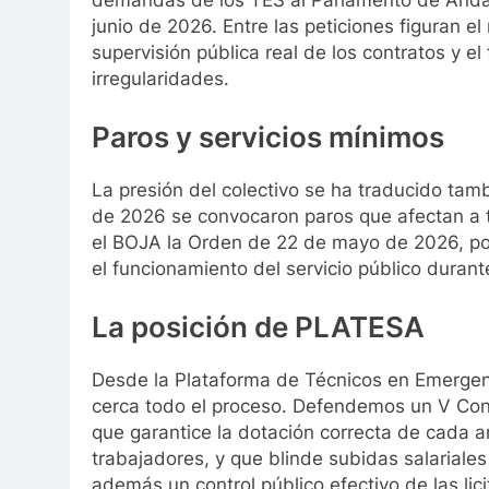
demandas de los TES al Parlamento de Andaluc
junio de 2026. Entre las peticiones figuran e
supervisión pública real de los contratos y el
irregularidades.
Paros y servicios mínimos
La presión del colectivo se ha traducido tamb
de 2026 se convocaron paros que afectan a t
el BOJA la Orden de 22 de mayo de 2026, por 
el funcionamiento del servicio público durant
La posición de PLATESA
Desde la Plataforma de Técnicos en Emergen
cerca todo el proceso. Defendemos un V Conv
que garantice la dotación correcta de cada a
trabajadores, y que blinde subidas salariale
además un control público efectivo de las lic