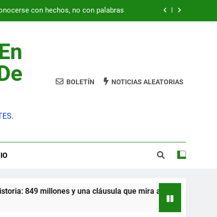
conocerse con hechos, no con palabras
PLATESA expresa su solidaridad con el
pueblo venezolano
 En
849 millones y una cláusula que mira al
empleo de los TES
 De
diciones y una huelga que amenaza con
BOLETÍN
NOTICIAS ALEATORIAS
ser indefinida
conocerse con hechos, no con palabras
TES.
PLATESA expresa su solidaridad con el
pueblo venezolano
849 millones y una cláusula que mira al
empleo de los TES
IO
diciones y una huelga que amenaza con
ser indefinida
ones y una cláusula que mira al empleo de los TES