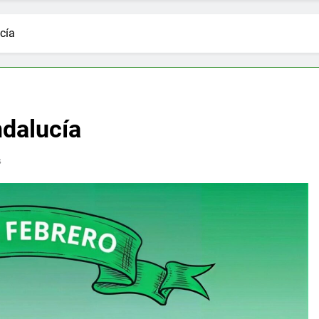
cía
ndalucía
s