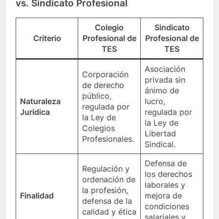
vs. Sindicato Profesional
Colegio
Sindicato
Criterio
Profesional de
Profesional de
TES
TES
Asociación
Corporación
privada sin
de derecho
ánimo de
público,
Naturaleza
lucro,
regulada por
Jurídica
regulada por
la Ley de
la Ley de
Colegios
Libertad
Profesionales.
Sindical.
Defensa de
Regulación y
los derechos
ordenación de
laborales y
la profesión,
Finalidad
mejora de
defensa de la
condiciones
calidad y ética
salariales y