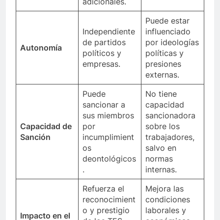
adicionales.
Puede estar
Independiente
influenciado
de partidos
por ideologías
Autonomía
políticos y
políticas y
empresas.
presiones
externas.
Puede
No tiene
sancionar a
capacidad
sus miembros
sancionadora
Capacidad de
por
sobre los
Sanción
incumplimient
trabajadores,
os
salvo en
deontológicos
normas
.
internas.
Refuerza el
Mejora las
reconocimient
condiciones
o y prestigio
laborales y
Impacto en el