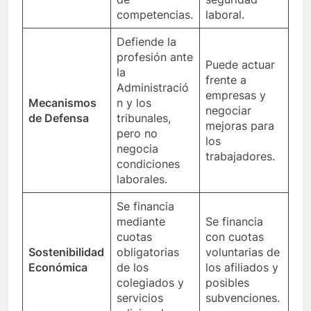
competencias.
laboral.
Defiende la
profesión ante
Puede actuar
la
frente a
Administració
empresas y
Mecanismos
n y los
negociar
de Defensa
tribunales,
mejoras para
pero no
los
negocia
trabajadores.
condiciones
laborales.
Se financia
mediante
Se financia
cuotas
con cuotas
Sostenibilidad
obligatorias
voluntarias de
Económica
de los
los afiliados y
colegiados y
posibles
servicios
subvenciones.