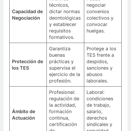
técnicos,
negociar
Capacidad de
dictar normas
convenios
Negociación
deontológicas
colectivos y
y establecer
convocar
requisitos
huelgas.
formativos.
Garantiza
Protege a los
buenas
TES frente a
Protección de
prácticas y
despidos,
los TES
supervisa el
sanciones y
ejercicio de la
abusos
profesión.
laborales.
Profesional:
Laboral:
regulación de
condiciones
la actividad,
de trabajo,
Ámbito de
formación
salario,
Actuación
continua,
derechos
certificación
sindicales y
de
seguridad