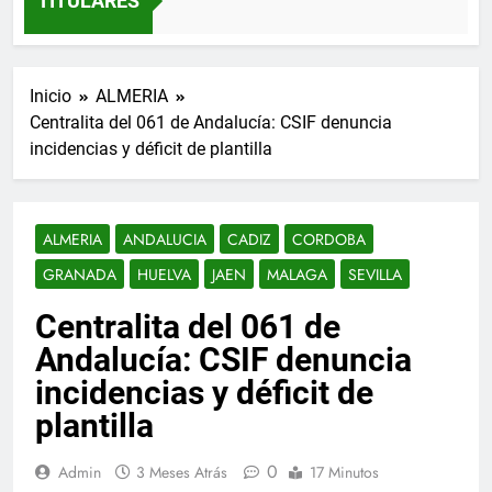
TITULARES
3 Semanas Atrás
Inicio
ALMERIA
Centralita del 061 de Andalucía: CSIF denuncia
incidencias y déficit de plantilla
ALMERIA
ANDALUCIA
CADIZ
CORDOBA
GRANADA
HUELVA
JAEN
MALAGA
SEVILLA
Centralita del 061 de
Andalucía: CSIF denuncia
incidencias y déficit de
plantilla
0
Admin
3 Meses Atrás
17 Minutos