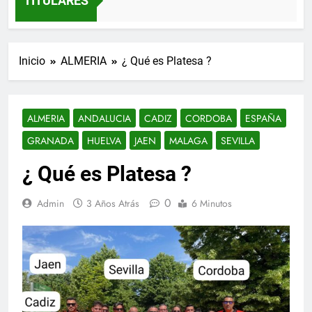
TITULARES
Inicio
ALMERIA
¿ Qué es Platesa ?
ALMERIA
ANDALUCIA
CADIZ
CORDOBA
ESPAÑA
GRANADA
HUELVA
JAEN
MALAGA
SEVILLA
¿ Qué es Platesa ?
0
Admin
3 Años Atrás
6 Minutos