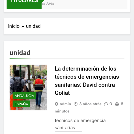
TITULARES
3 Semanas Atrás
Inicio
unidad
unidad
La determinación de los
técnicos de emergencias
sanitarias: David contra
Goliat
ANDALUCIA
admin
3 años atrás
0
8
ESPAÑA
minutos
tecnicos de emergencia
sanitarias