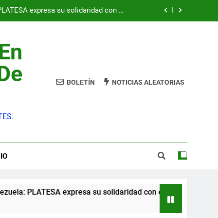
pueblo venezolano
849 millones y una cláusula que mira al
empleo de los TES
diciones y una huelga que amenaza con
 En
ser indefinida
conocerse con hechos, no con palabras
 De
BOLETÍN
NOTICIAS ALEATORIAS
PLATESA expresa su solidaridad con el
pueblo venezolano
849 millones y una cláusula que mira al
empleo de los TES
TES.
diciones y una huelga que amenaza con
ser indefinida
IO
TESA expresa su solidaridad con el pueblo venezolano