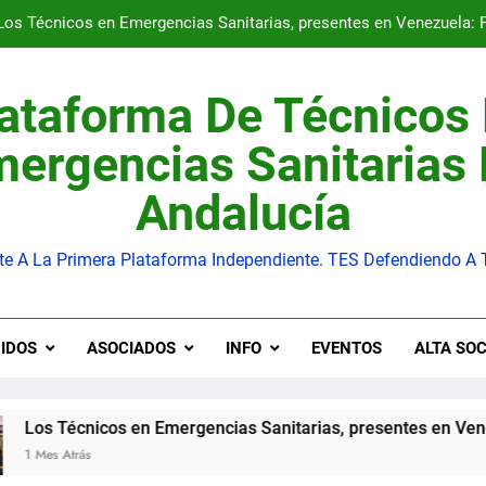
Valencia licita el mayor contrato de ambulancias de su historia: 
s ambulancias de Baleares se plantan: ocho años sin adaptar con
ataforma De Técnicos
Bolsa SAS y COVID: el trabajo de los TES debe re
ergencias Sanitarias
Los Técnicos en Emergencias Sanitarias, presentes en Venezuela: 
Andalucía
Valencia licita el mayor contrato de ambulancias de su historia: 
te A La Primera Plataforma Independiente. TES Defendiendo A 
s ambulancias de Baleares se plantan: ocho años sin adaptar con
IDOS
ASOCIADOS
INFO
EVENTOS
ALTA SOC
icos en Emergencias Sanitarias, presentes en Venezuela: PLA