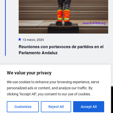
Destacado
13 marzo, 2024
Reuniones con portavoces de partidos en el
Parlamento Andaluz
We value your privacy
We use cookies to enhance your browsing experience, serve
personalized ads or content, and analyze our traffic. By
clicking "Accept All", you consent to our use of cookies.
Copyright 2026 © PLATESA
EVENTOS
INFO
DOCUMENTACIÓN
Customize
Reject All
Accept All