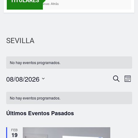
TITULARES
3 Semanas Atrás
SEVILLA
No hay eventos programados.
08/08/2026
Nav
Navega
Buscar
Mes
de
Selecciona
de
Calendario
la
vist
No hay eventos programados.
búsque
fecha.
de
de
y
Últimos Eventos Pasados
Eve
Eventos
vistas
FEB
de
19