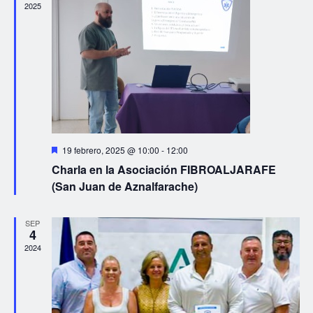
2025
Eventos
Destacado
19 febrero, 2025 @ 10:00
-
12:00
Charla en la Asociación FIBROALJARAFE
(San Juan de Aznalfarache)
SEP
4
2024